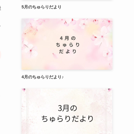
5月のちゅらりだより
後
し
4月のちゅらりだより♪
状