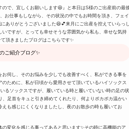
ので、宜しくお願いします😆』と本日はS様のご出産前の最
で、お仕事もしながら、その状況の中でもお時間を頂き、フェイ
誠にありがとうございました😆💕来月にご出産を控えていらっ
しいですが、とっても幸せそうな雰囲気から私も、幸せな気持
せて頂きましたブログはこちらです✨
様のご紹介ブログ✨
をお伺し、そのお悩みを少しでも改善すべく、私ができる事を
ケアのために、私が日頃から愛用させて頂いているハイソックス
ているソックスですが、履いている時と履いていない時の足の
たり、足首をキュと引き締めてくれたり、何よりポカポカ温かい
の冷えも感じにくくなりましたし、夜のお散歩の時も履いてお
体の変化を感じる事ってあると思います✨その時に高機能のア