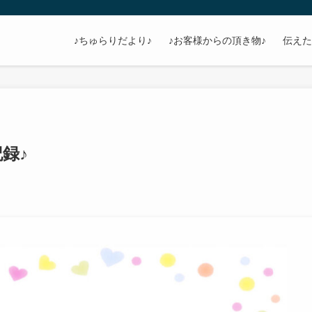
♪ちゅらりだより♪
♪お客様からの頂き物♪
伝えた
記録♪