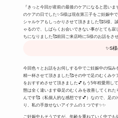
『きっと今回が産前の最後のケアになると思います
のケアの日でした✨S様は現在第三子をご妊娠中
シャルケアもしっかりさせて頂きました🥰S様、
ゃるので、しばらくお会いできない事がとても寂
ちになりました🥰前回ご来店時にS様のお話をさ
✨S
今回色々とお話をお伺しする中でご妊娠中の悩み
精一杯させて頂きました🥰その中で足のむくみ
をおすすめさせて頂きました💕もう5年程愛用し
態は全く違います😆足のむくみを改善してくれ
んです🥰（私個人的な感想です💕）なので、足
り、私の手放せないアイテムの１つです✨✨
ご妊娠中もそうですが、年齢を重ねていく中でも