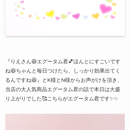
『りえさん😆エグータム君💕ほんとにすごいです
ね😆ちゃんと毎日つけたら、しっかり効果出てく
るんですね😆』とK様とN様からお声がけを頂き、
当店の大人気商品エグータム君の話で本日は大盛
り上がりでした🥰こちらがエグータム君です✨✨