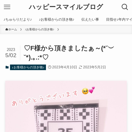
ハッピースマイルブログ
♪ちゅらりだより♪
♪お客様からの頂き物♪
伝えたい事
目指せ♪年内マイ
ホーム
♪お客様からの頂き物♪
♡F様から頂きましたぁ～(*˘︶
2023
5/02
˘*).｡.:*♡
2023年4月10日
2023年5月2日
♪お客様からの頂き物♪