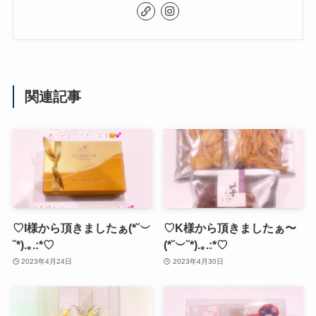
関連記事
♡I様から頂きましたぁ(*˘︶
♡K様から頂きましたぁ〜
˘*).｡.:*♡
(*˘︶˘*).｡.:*♡
2023年4月24日
2023年4月30日