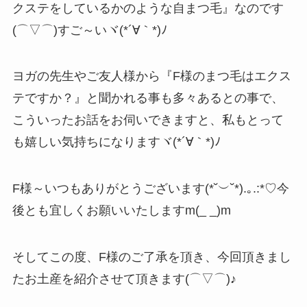
クステをしているかのような自まつ毛』なのです
(⌒▽⌒)すご～いヾ(*´∀｀*)ﾉ
ヨガの先生やご友人様から『F様のまつ毛はエクス
テですか？』と聞かれる事も多々あるとの事で、
こういったお話をお伺いできますと、私もとって
も嬉しい気持ちになりますヾ(*´∀｀*)ﾉ
F様～いつもありがとうございます(*˘︶˘*).｡.:*♡今
後とも宜しくお願いいたしますm(_ _)m
そしてこの度、F様のご了承を頂き、今回頂きまし
たお土産を紹介させて頂きます(⌒▽⌒)♪