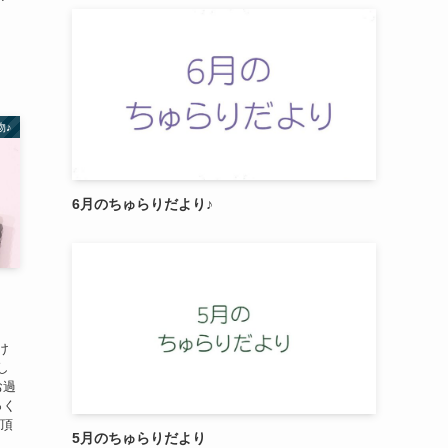
物♪
6月のちゅらりだより♪
け
し
お過
っく
し頂
5月のちゅらりだより