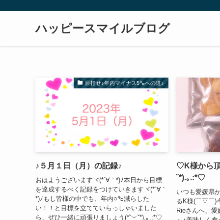
ハッピースマイルブログ
目指せ♪年内マイナス5㌔への道♪
♪５月１日（月）の記録♪
♡K様から頂
˘*).｡.:*♡
おはようございますヾ(*´∀｀*)ﾉ本日から目標
を達成するべく記録をつけていきますヾ(*´∀｀
いつも愛媛県
*)ﾉもし皆様の中でも、年内○㌔減らした
るK様(⌒▽⌒
い！！と目標を立てていらっしゃいました
Rieさんへ、
ら、ぜひ一緒に頑張りましょう(*˘︶˘*).｡.:*♡
～♪美味しく食