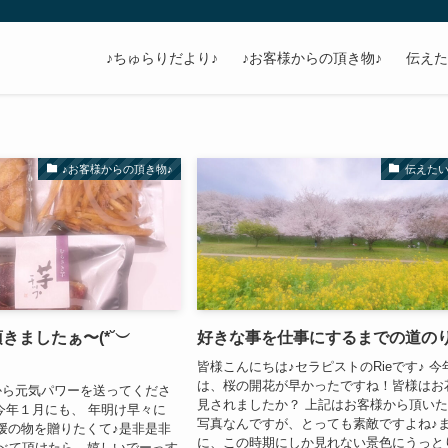
♪ちゅらりだより♪
♪お客様からの頂き物♪
伝えた
♪お客様からの頂き物♪
伝えた
きましたぁ〜(*˘︶
好きな事を仕事にするまでの道のり
皆様こんにちは♪セラピストのRieです♪ 今
は、桜の開花が早かったですね！皆様はお
から元気パワーを送ってくださ
見されましたか？ 上記はお客様から頂い
)今年１月にも、 年明け早々に
写真なんですが、とっても素敵ですよね♪
愛媛の物を贈りたくて♪是非是非
に、この時期にしか見れない景色にうっと
べて頂けたら、嬉しいでーっす