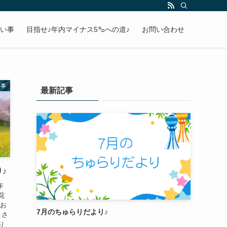
い事
目指せ♪年内マイナス5㌔への道♪
お問い合わせ
い事
最新記事
♪
年
花
たお
7月のちゅらりだより♪
まさ
り