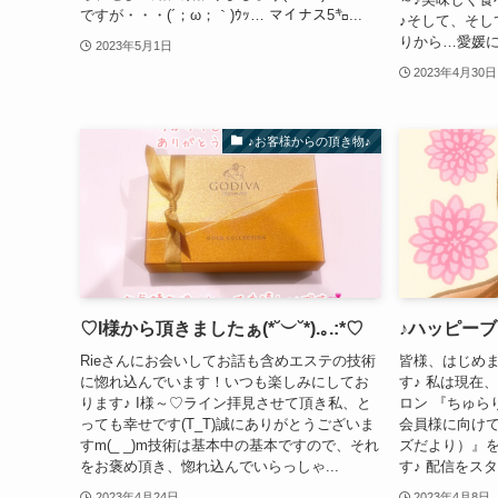
ですが・・・(´；ω；｀)ｳｯ… マイナス5㌔...
♪そして、そし
りから…愛媛に
2023年5月1日
2023年4月30日
♪お客様からの頂き物♪
♡I様から頂きましたぁ(*˘︶˘*).｡.:*♡
♪ハッピーブ
Rieさんにお会いしてお話も含めエステの技術
皆様、はじめま
に惚れ込んでいます！いつも楽しみにしてお
す♪ 私は現在
ります♪ I様～♡ライン拝見させて頂き私、と
ロン 『ちゅら
っても幸せです(T_T)誠にありがとうございま
会員様に向け
すm(_ _)m技術は基本中の基本ですので、それ
ズだより）』を
をお褒め頂き、惚れ込んでいらっしゃ...
す♪ 配信をスタ
2023年4月24日
2023年4月8日