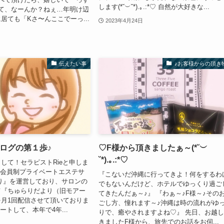
します(*˘︶˘*).｡.:*♡ 自然が大好きな...
て、なーんか？ねぇ…年明け辺
居ても「Kさ〜んここでーっ...
2023年4月24日
伝えたい事
♪お客様からの頂き
ログの第１歩♪
♡F様から頂きましたぁ～(*˘︶
˘*).｡.:*♡
して！セラピストRieと申しま
、会員制プライベートエステサ
『こないだ沖縄に行ってきよ！何をするわ
り』を運営しており、サロンの
でもないんだけど、ホテルでゆっくり過ご
て『ちゅらりだより（旧モアー
てきたんだぁ～♪』 『わぁ～♪F様～♪その
月1回配信させて頂いておりま
ごし方、憧れます～♪沖縄は時の流れがゆ
ートして、本年で4年...
りで、癒やされますよね♡』 先日、お越
きましたF様から、旅先でのお話をお伺...