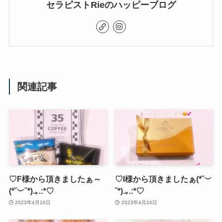
セラピストRieのハッピーブログ
関連記事
♡F様から頂きましたぁ～
♡I様から頂きましたぁ(*˘︶
(*˘︶˘*).｡.:*♡
˘*).｡.:*♡
2023年4月10日
2023年4月24日