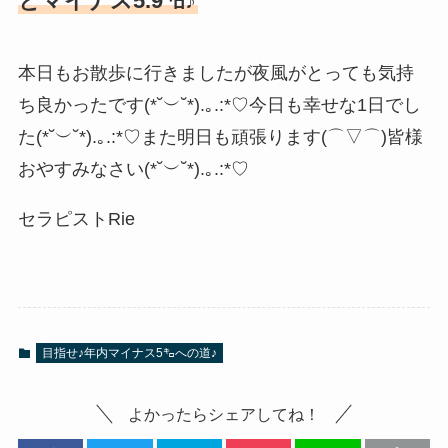
とマイナス5.9㌔♪
本日もお散歩に行きましたが夜風がとっても気持
ち良かったです(*˘︶˘*).｡.:*♡今日も幸せな1日でし
た(*˘︶˘*).｡.:*♡また明日も頑張ります(⌒▽⌒)皆様
おやすみなさい(*˘︶˘*).｡.:*♡
セラピストRie
目指せ♪年内マイナス5㌔への道♪
よかったらシェアしてね！