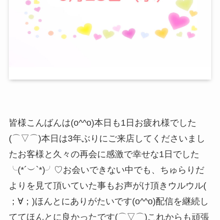
皆様こんばんは(o^^o)本日も1日お疲れ様でした
(⌒▽⌒)本日は3年ぶりにご来店してくださいまし
たお客様と久々の再会に感激で幸せな1日でした
╰(*´︶`*)╯♡お会いできない中でも、ちゅらりだ
よりを見て頂いていた事もお声がけ頂きウルウル(
；∀；)ほんとにありがたいです(o^^o)配信を継続し
ててほんとに良かったです(⌒▽⌒)これからも頑張