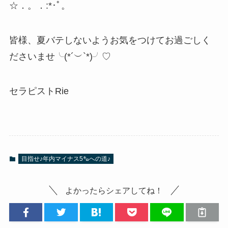
☆．。．:*･ﾟ。
皆様、夏バテしないようお気をつけてお過ごしく
ださいませ╰(*´︶`*)╯♡
セラピストRie
目指せ♪年内マイナス5㌔への道♪
よかったらシェアしてね！