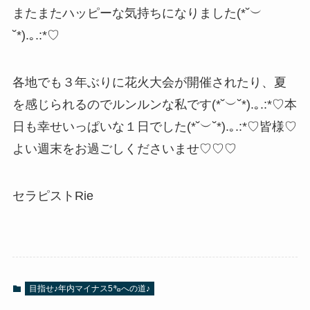
またまたハッピーな気持ちになりました(*˘︶
˘*).｡.:*♡
各地でも３年ぶりに花火大会が開催されたり、夏
を感じられるのでルンルンな私です(*˘︶˘*).｡.:*♡本
日も幸せいっぱいな１日でした(*˘︶˘*).｡.:*♡皆様♡
よい週末をお過ごしくださいませ♡♡♡
セラピストRie
目指せ♪年内マイナス5㌔への道♪