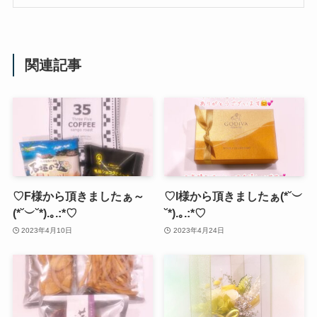
関連記事
♡F様から頂きましたぁ～
♡I様から頂きましたぁ(*˘︶
(*˘︶˘*).｡.:*♡
˘*).｡.:*♡
2023年4月10日
2023年4月24日