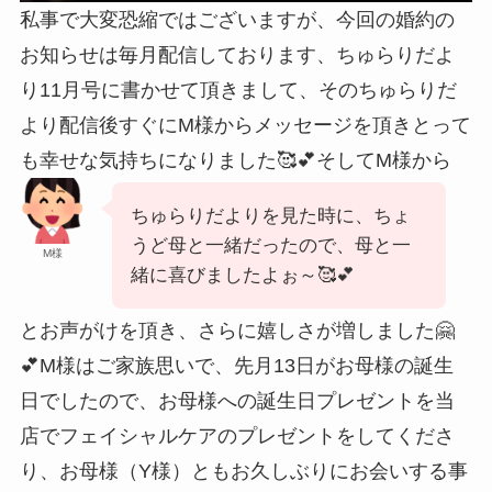
私事で大変恐縮ではございますが、今回の婚約の
お知らせは毎月配信しております、ちゅらりだよ
り11月号に書かせて頂きまして、そのちゅらりだ
より配信後すぐにM様からメッセージを頂きとって
も幸せな気持ちになりました🥰💕そしてM様から
ちゅらりだよりを見た時に、ちょ
うど母と一緒だったので、母と一
M様
緒に喜びましたよぉ～🥰💕
とお声がけを頂き、さらに嬉しさが増しました🤗
💕M様はご家族思いで、先月13日がお母様の誕生
日でしたので、お母様への誕生日プレゼントを当
店でフェイシャルケアのプレゼントをしてくださ
り、お母様（Y様）ともお久しぶりにお会いする事