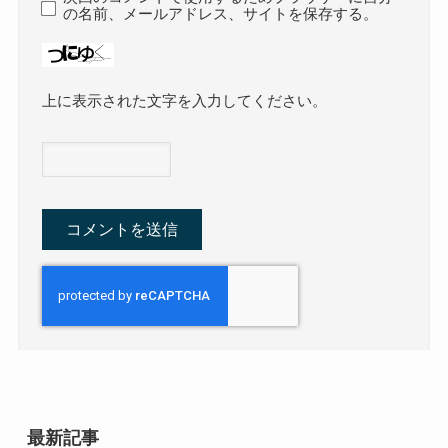
の名前、メールアドレス、サイトを保存する。
上に表示された文字を入力してください。
最新記事