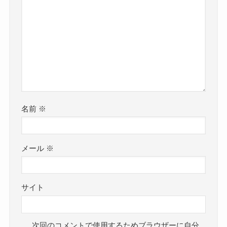
名前
※
メール
※
サイト
次回のコメントで使用するためブラウザーに自分