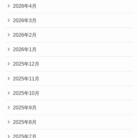
2026年4月
2026年3月
2026年2月
2026年1月
2025年12月
2025年11月
2025年10月
2025年9月
2025年8月
2025年7月