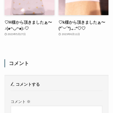
♡H様から頂きましたぁ〜
♡k様から頂きましたぁ〜
♪(๑ᴖ◡ᴖ๑)♪♡
(*˘︶˘*).｡.:*♡♡
2023年5月27日
2023年6月11日
コメント
コメントする
コメント
※