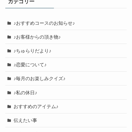
カテゴリー
♪おすすめコースのお知らせ♪
♪お客様からの頂き物♪
♪ちゅらりだより♪
♪恋愛について♪
♪毎月のお楽しみクイズ♪
♪私の休日♪
おすすめのアイテム♪
伝えたい事