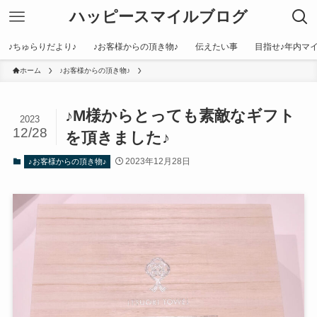
ハッピースマイルブログ
♪ちゅらりだより♪
♪お客様からの頂き物♪
伝えたい事
目指せ♪年内マイ
ホーム
♪お客様からの頂き物♪
♪M様からとっても素敵なギフト
2023
12/28
を頂きました♪
2023年12月28日
♪お客様からの頂き物♪