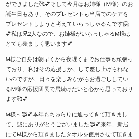
ができました🥰💕そして今月はお姉様（M様）のお
誕生日もあり、そのプレゼントも当店でのケアを
プレゼントしようと考えていらっしゃるんです🤗
💕私は兄2人なので、お姉様がいらっしゃるM様は
とても羨ましく思います💕
M様ご自身は朝早くから夜遅くまでお仕事も頑張っ
ており、私はその応援しか、して差し上げられな
いのですが、日々を楽しみながらお過ごししてい
るM様の応援団長で居続けたいと心から思っており
ます🥰💕
M様～🥰💕本年もちゅらりに通ってきて頂きまし
て、誠にありがとうございました🥰💕来年、新居
にてM様から頂きましたタオルを使用させて頂きま