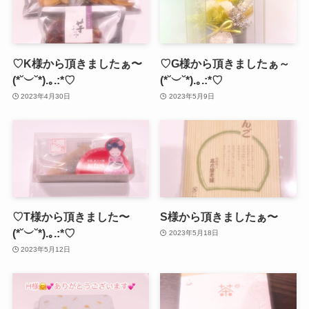
♡K様から頂きましたぁ〜
♡G様から頂きましたぁ～
(*˘︶˘*).｡.:*♡
(*˘︶˘*).｡.:*♡
2023年4月30日
2023年5月9日
♡T様から頂きました〜
S様から頂きましたぁ〜
(*˘︶˘*).｡.:*♡
2023年5月18日
2023年5月12日